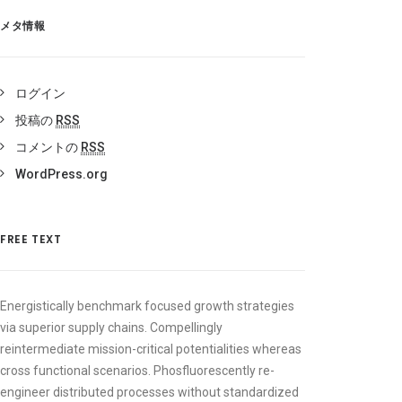
メタ情報
ログイン
投稿の
RSS
コメントの
RSS
WordPress.org
FREE TEXT
Energistically benchmark focused growth strategies
via superior supply chains. Compellingly
reintermediate mission-critical potentialities whereas
cross functional scenarios. Phosfluorescently re-
engineer distributed processes without standardized