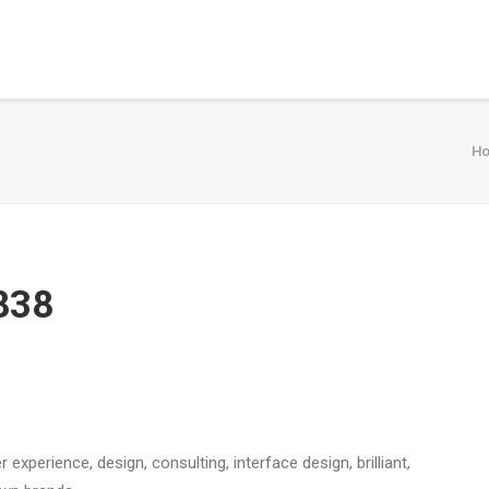
H
838
xperience, design, consulting, interface design, brilliant,