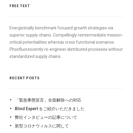
FREE TEXT
Energistically benchmark focused growth strategies via
superior supply chains. Compellingly reintermediate mission-
critical potentialities whereas cross functional scenarios.
Phosfluorescently re-engineer distributed processes without
standardized supply chains.
RECENT POSTS
「緊急事態宣言」全面解除への対応
Blind Expert をご紹介いただきました
弊社インタビューの記事について
新型コロナウィルスに関して