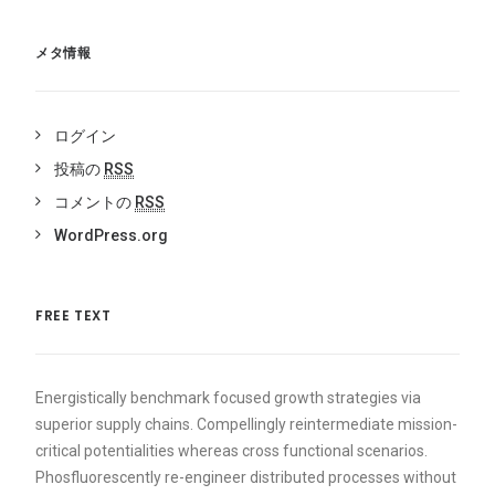
メタ情報
ログイン
投稿の
RSS
コメントの
RSS
WordPress.org
FREE TEXT
Energistically benchmark focused growth strategies via
superior supply chains. Compellingly reintermediate mission-
critical potentialities whereas cross functional scenarios.
Phosfluorescently re-engineer distributed processes without