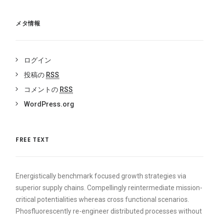
メタ情報
ログイン
投稿の
RSS
コメントの
RSS
WordPress.org
FREE TEXT
Energistically benchmark focused growth strategies via
superior supply chains. Compellingly reintermediate mission-
critical potentialities whereas cross functional scenarios.
Phosfluorescently re-engineer distributed processes without