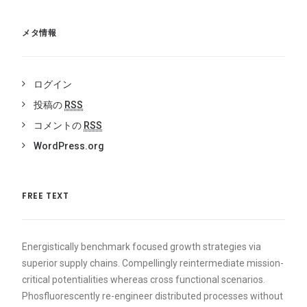
メタ情報
ログイン
投稿の
RSS
コメントの
RSS
WordPress.org
FREE TEXT
Energistically benchmark focused growth strategies via
superior supply chains. Compellingly reintermediate mission-
critical potentialities whereas cross functional scenarios.
Phosfluorescently re-engineer distributed processes without