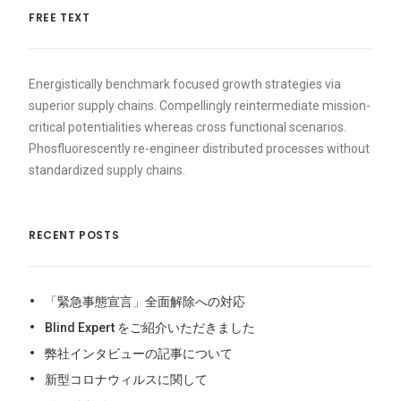
FREE TEXT
Energistically benchmark focused growth strategies via
superior supply chains. Compellingly reintermediate mission-
critical potentialities whereas cross functional scenarios.
Phosfluorescently re-engineer distributed processes without
standardized supply chains.
RECENT POSTS
「緊急事態宣言」全面解除への対応
Blind Expert をご紹介いただきました
弊社インタビューの記事について
新型コロナウィルスに関して