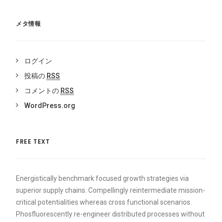
メタ情報
ログイン
投稿の
RSS
コメントの
RSS
WordPress.org
FREE TEXT
Energistically benchmark focused growth strategies via
superior supply chains. Compellingly reintermediate mission-
critical potentialities whereas cross functional scenarios.
Phosfluorescently re-engineer distributed processes without