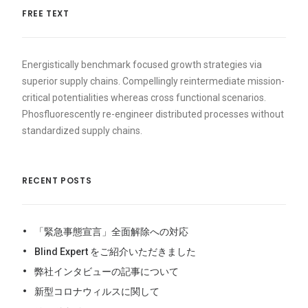
FREE TEXT
Energistically benchmark focused growth strategies via
superior supply chains. Compellingly reintermediate mission-
critical potentialities whereas cross functional scenarios.
Phosfluorescently re-engineer distributed processes without
standardized supply chains.
RECENT POSTS
「緊急事態宣言」全面解除への対応
Blind Expert をご紹介いただきました
弊社インタビューの記事について
新型コロナウィルスに関して