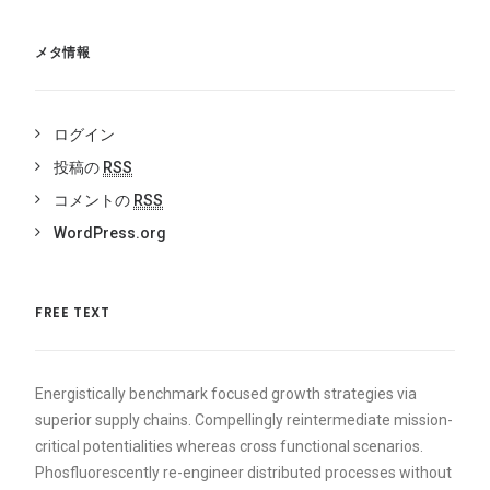
メタ情報
ログイン
投稿の
RSS
コメントの
RSS
WordPress.org
FREE TEXT
Energistically benchmark focused growth strategies via
superior supply chains. Compellingly reintermediate mission-
critical potentialities whereas cross functional scenarios.
Phosfluorescently re-engineer distributed processes without