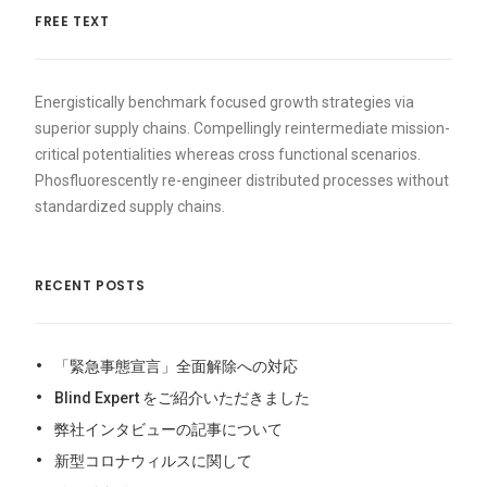
FREE TEXT
Energistically benchmark focused growth strategies via
superior supply chains. Compellingly reintermediate mission-
critical potentialities whereas cross functional scenarios.
Phosfluorescently re-engineer distributed processes without
standardized supply chains.
RECENT POSTS
「緊急事態宣言」全面解除への対応
Blind Expert をご紹介いただきました
弊社インタビューの記事について
新型コロナウィルスに関して