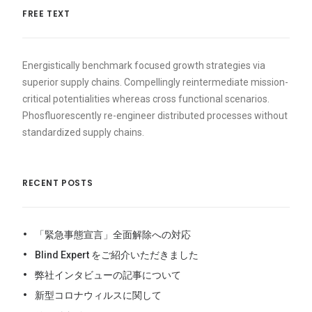
FREE TEXT
Energistically benchmark focused growth strategies via
superior supply chains. Compellingly reintermediate mission-
critical potentialities whereas cross functional scenarios.
Phosfluorescently re-engineer distributed processes without
standardized supply chains.
RECENT POSTS
「緊急事態宣言」全面解除への対応
Blind Expert をご紹介いただきました
弊社インタビューの記事について
新型コロナウィルスに関して