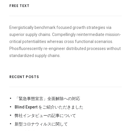
FREE TEXT
Energistically benchmark focused growth strategies via
superior supply chains. Compellingly reintermediate mission-
critical potentialities whereas cross functional scenarios.
Phosfluorescently re-engineer distributed processes without
standardized supply chains.
RECENT POSTS
「緊急事態宣言」全面解除への対応
Blind Expert をご紹介いただきました
弊社インタビューの記事について
新型コロナウィルスに関して