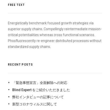
FREE TEXT
Energistically benchmark focused growth strategies via
superior supply chains. Compellingly reintermediate mission-
critical potentialities whereas cross functional scenarios.
Phosfluorescently re-engineer distributed processes without
standardized supply chains.
RECENT POSTS
「緊急事態宣言」全面解除への対応
Blind Expert をご紹介いただきました
弊社インタビューの記事について
新型コロナウィルスに関して