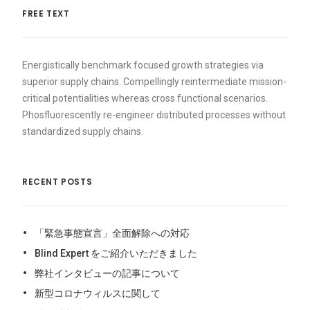
FREE TEXT
Energistically benchmark focused growth strategies via
superior supply chains. Compellingly reintermediate mission-
critical potentialities whereas cross functional scenarios.
Phosfluorescently re-engineer distributed processes without
standardized supply chains.
RECENT POSTS
「緊急事態宣言」全面解除への対応
Blind Expert をご紹介いただきました
弊社インタビューの記事について
新型コロナウィルスに関して